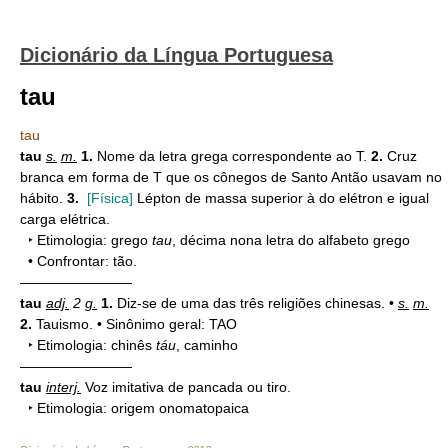
Dicionário da Língua Portuguesa
tau
tau
tau
s.
m.
1.
Nome da letra grega correspondente ao T.
2.
Cruz
branca em forma de T que os cônegos de Santo Antão usavam no
hábito.
3.
[Física]
Lépton de massa superior à do elétron e igual
carga elétrica.
‣ Etimologia: grego
tau
, décima nona letra do alfabeto grego
• Confrontar: tão.
————————
tau
adj.
2
g.
1.
Diz-se de uma das três religiões chinesas. •
s.
m.
2.
Tauismo. • Sinônimo geral: TAO
‣ Etimologia: chinês
táu
, caminho
————————
tau
interj.
Voz imitativa de pancada ou tiro.
‣ Etimologia: origem onomatopaica