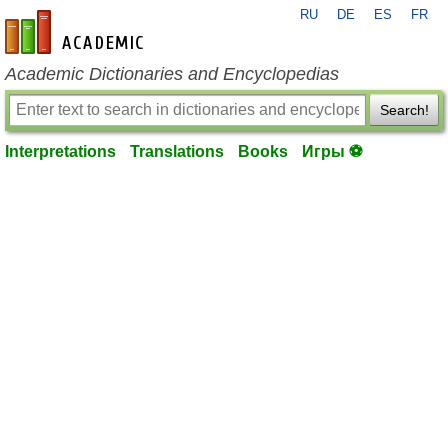
RU
DE
ES
FR
en-academic.com
Academic Dictionaries and Encyclopedias
Search!
Interpretations
Translations
Books
Игры ⚽