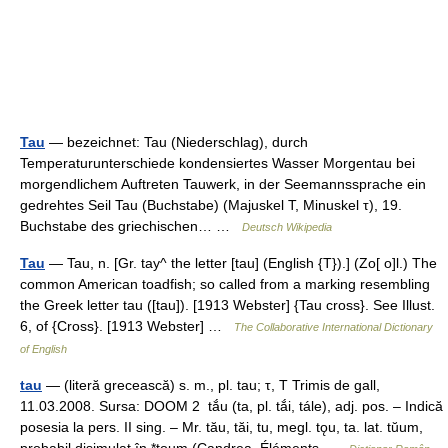
Tau
— bezeichnet: Tau (Niederschlag), durch
Temperaturunterschiede kondensiertes Wasser Morgentau bei
morgendlichem Auftreten Tauwerk, in der Seemannssprache ein
gedrehtes Seil Tau (Buchstabe) (Majuskel Τ, Minuskel τ), 19.
Buchstabe des griechischen… …
Deutsch Wikipedia
Tau
— Tau, n. [Gr. tay^ the letter [tau] (English {T}).] (Zo[ o]l.) The
common American toadfish; so called from a marking resembling
the Greek letter tau ([tau]). [1913 Webster] {Tau cross}. See Illust.
6, of {Cross}. [1913 Webster] …
The Collaborative International Dictionary
of English
tau
— (literă grecească) s. m., pl. tau; τ, Τ Trimis de gall,
11.03.2008. Sursa: DOOM 2 tắu (ta, pl. tắi, tále), adj. pos. – Indică
posesia la pers. II sing. – Mr. tău, tăi, tu, megl. tǫu, ta. lat. tŭum,