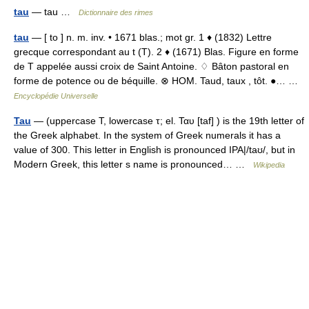
tau
— tau …
Dictionnaire des rimes
tau
— [ to ] n. m. inv. • 1671 blas.; mot gr. 1 ♦ (1832) Lettre
grecque correspondant au t (T). 2 ♦ (1671) Blas. Figure en forme
de T appelée aussi croix de Saint Antoine. ♢ Bâton pastoral en
forme de potence ou de béquille. ⊗ HOM. Taud, taux , tôt. ●… …
Encyclopédie Universelle
Tau
— (uppercase Τ, lowercase τ; el. Ταυ [taf] ) is the 19th letter of
the Greek alphabet. In the system of Greek numerals it has a
value of 300. This letter in English is pronounced IPA|/taʊ/, but in
Modern Greek, this letter s name is pronounced… …
Wikipedia