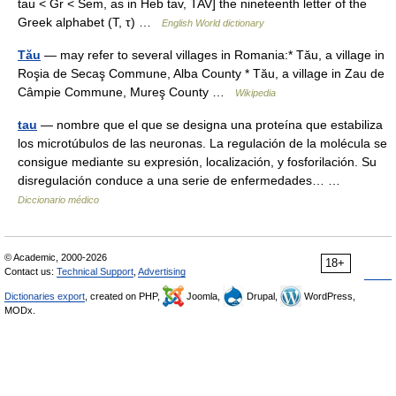
tau < Gr < Sem, as in Heb tav, TAV] the nineteenth letter of the
Greek alphabet (Τ, τ) …
English World dictionary
Tău
— may refer to several villages in Romania:* Tău, a village in
Roşia de Secaş Commune, Alba County * Tău, a village in Zau de
Câmpie Commune, Mureş County …
Wikipedia
tau
— nombre que el que se designa una proteína que estabiliza
los microtúbulos de las neuronas. La regulación de la molécula se
consigue mediante su expresión, localización, y fosforilación. Su
disregulación conduce a una serie de enfermedades… …
Diccionario médico
© Academic, 2000-2026
18+
Contact us:
Technical Support
,
Advertising
Dictionaries export
, created on PHP,
Joomla,
Drupal,
WordPress,
MODx.