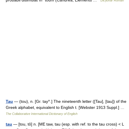
probabil disimulat în *toum (Candrea, Éléments …
Dicționar Român
Tau
— (tou), n. [Gr. tay^.] The nineteenth letter ([Tau], [tau]) of the
Greek alphabet, equivalent to English t. [Webster 1913 Suppl.] …
The Collaborative International Dictionary of English
tau
— [tou, tô] n. [ME taw, tau (esp. with ref. to the tau cross) < L