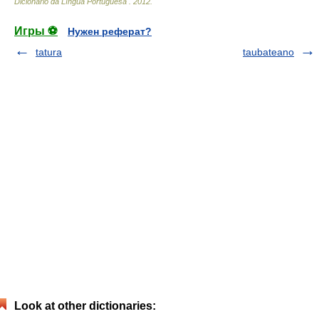
Dicionário da Língua Portuguesa
.
2012
.
Игры ⚽
Нужен реферат?
tatura
taubateano
Look at other dictionaries: